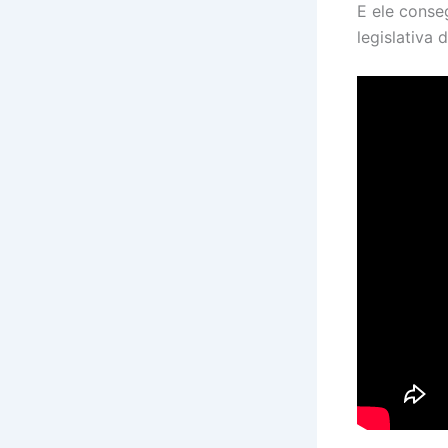
E ele conse
legislativa