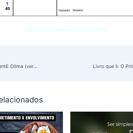
Espaço para eventos Rio de Janeiro
Frases da presidentE Dilma (vergonha alheia)
relacionados