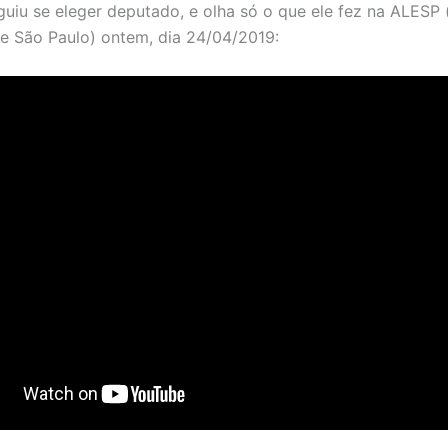
guiu se eleger deputado, e olha só o que ele fez na ALESP
 de São Paulo) ontem, dia 24/04/2019: