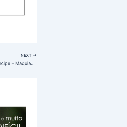
NEXT
Livro que li: O Príncipe – Maquiavel