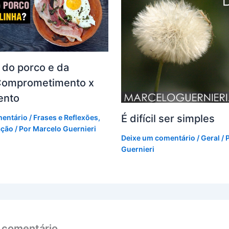
a do porco e da
 Comprometimento x
ento
É difícil ser simples
mentário
/
Frases e Reflexões
,
ação
/ Por
Marcelo Guernieri
Deixe um comentário
/
Geral
/ 
Guernieri
 comentário