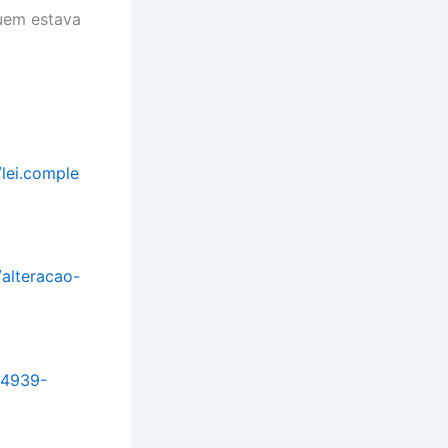
quem estava
/lei.comple
/alteracao-
04939-