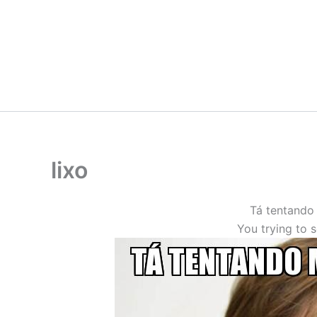
Ir
para
o
conteúdo
lixo
Tá tentando
You trying to 