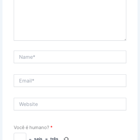
Name*
Email*
Website
Você é humano?
*
−
seis
=
três