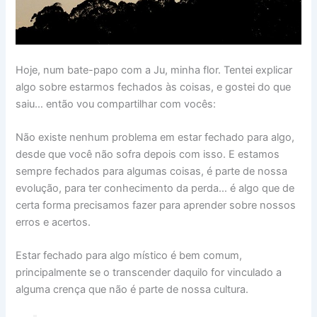
Hoje, num bate-papo com a Ju, minha flor. Tentei explicar
algo sobre estarmos fechados às coisas, e gostei do que
saiu… então vou compartilhar com vocês:
Não existe nenhum problema em estar fechado para algo,
desde que você não sofra depois com isso. E estamos
sempre fechados para algumas coisas, é parte de nossa
evolução, para ter conhecimento da perda… é algo que de
certa forma precisamos fazer para aprender sobre nossos
erros e acertos.
Estar fechado para algo místico é bem comum,
principalmente se o transcender daquilo for vinculado a
alguma crença que não é parte de nossa cultura.