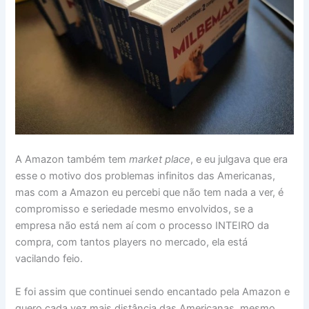
A Amazon também tem
market place
, e eu julgava que era
esse o motivo dos problemas infinitos das Americanas,
mas com a Amazon eu percebi que não tem nada a ver, é
compromisso e seriedade mesmo envolvidos, se a
empresa não está nem aí com o processo INTEIRO da
compra, com tantos players no mercado, ela está
vacilando feio.
E foi assim que continuei sendo encantado pela Amazon e
quero cada vez mais distância das Americanas, mesmo