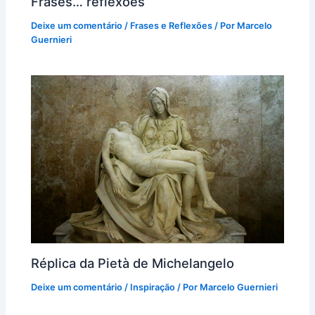
Frases… reflexões
Deixe um comentário
/
Frases e Reflexões
/ Por
Marcelo
Guernieri
Réplica da Pietà de Michelangelo
Deixe um comentário
/
Inspiração
/ Por
Marcelo Guernieri