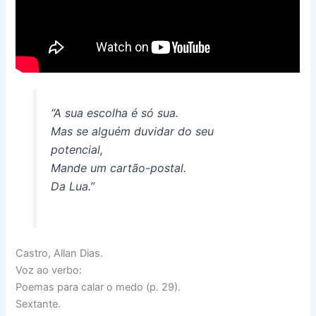
“A sua escolha é só sua.
Mas se alguém duvidar do seu
potencial,
Mande um cartão-postal.
Da Lua.”
Castro, Allan Dias.
Voz ao verbo:
Poemas para calar o medo (p. 29).
Sextante.