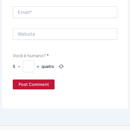
Email*
Website
Você é humano?
*
5
−
=
quatro