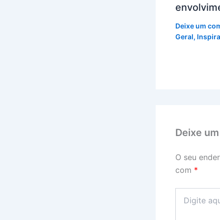
envolvim
Deixe um co
Geral
,
Inspir
Deixe um
O seu ender
com
*
Digite
aqui...