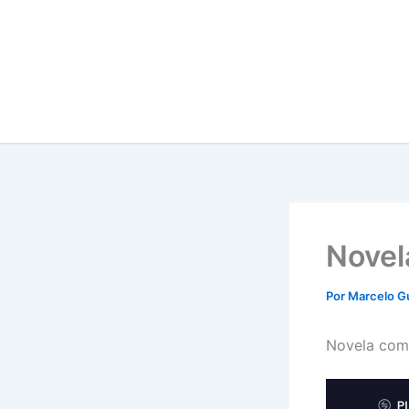
Ir
para
o
conteúdo
Novel
Por
Marcelo G
Novela com 