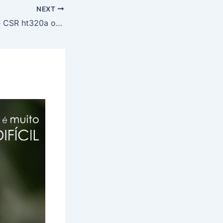
NEXT
Manual microfone CSR ht320a ou ht81 em português – BR