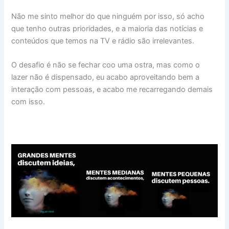
Não me sinto melhor do que ninguém por isso, só acho
que tenho outras prioridades, e a maioria das notícias e
conteúdos que temos na TV e rádio são irrelevantes.
O desafio é não se fechar coo uma ostra, mas como o
lazer não é dispensado, eu acabo aproveitando bem a
interação com pessoas, e acabo me recarregando demais
com isso.