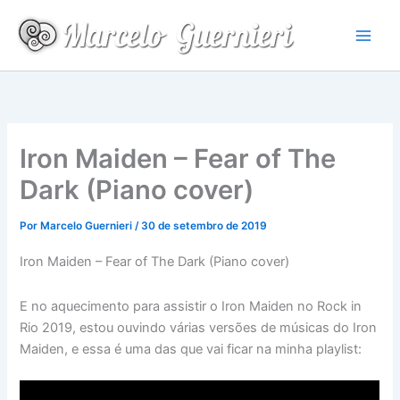
Ir
para
o
conteúdo
Iron Maiden – Fear of The
Dark (Piano cover)
Por
Marcelo Guernieri
/
30 de setembro de 2019
Iron Maiden – Fear of The Dark (Piano cover)
E no aquecimento para assistir o Iron Maiden no Rock in
Rio 2019, estou ouvindo várias versões de músicas do Iron
Maiden, e essa é uma das que vai ficar na minha playlist: