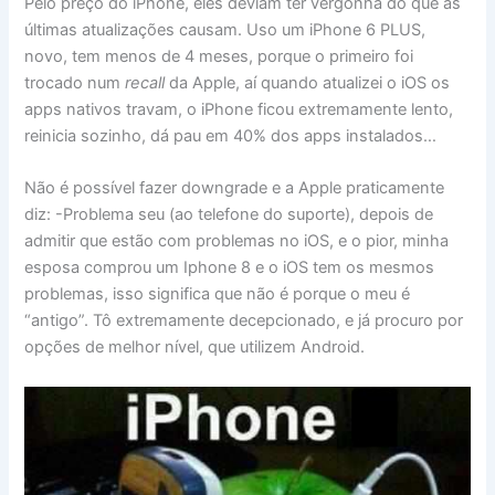
Pelo preço do iPhone, eles deviam ter vergonha do que as
últimas atualizações causam. Uso um iPhone 6 PLUS,
novo, tem menos de 4 meses, porque o primeiro foi
trocado num
recall
da Apple, aí quando atualizei o iOS os
apps nativos travam, o iPhone ficou extremamente lento,
reinicia sozinho, dá pau em 40% dos apps instalados…
Não é possível fazer downgrade e a Apple praticamente
diz: -Problema seu (ao telefone do suporte), depois de
admitir que estão com problemas no iOS, e o pior, minha
esposa comprou um Iphone 8 e o iOS tem os mesmos
problemas, isso significa que não é porque o meu é
“antigo”. Tô extremamente decepcionado, e já procuro por
opções de melhor nível, que utilizem Android.