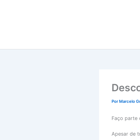
Ir
para
o
conteúdo
Desco
Por
Marcelo G
Faço parte
Apesar de t