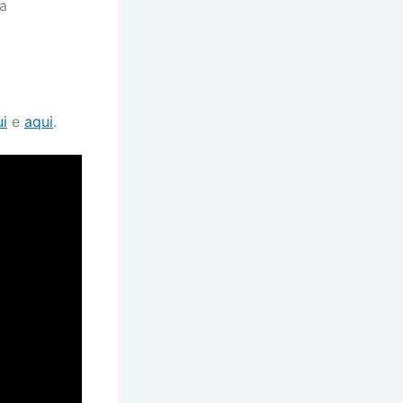
a
i
e
aqui
.