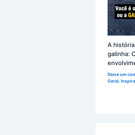
A históri
galinha:
envolvim
Deixe um co
Geral
,
Inspir