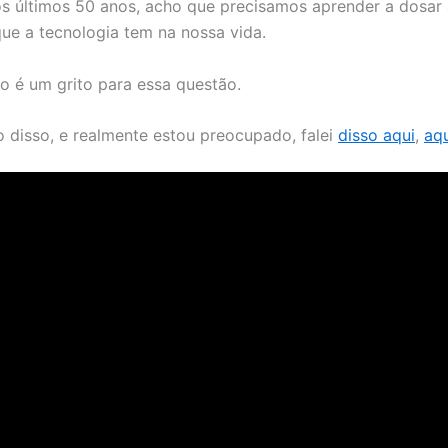
s últimos 50 anos, acho que precisamos aprender a dosar 
que a tecnologia tem na nossa vida.
o é um grito para essa questão.
o disso, e realmente estou preocupado, falei
disso aqui
,
aqu