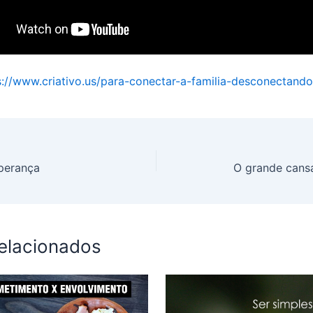
s://www.criativo.us/para-conectar-a-familia-desconectand
perança
O grande cansa
relacionados