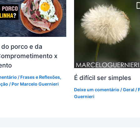
a do porco e da
 Comprometimento x
ento
É difícil ser simples
mentário
/
Frases e Reflexões
,
ação
/ Por
Marcelo Guernieri
Deixe um comentário
/
Geral
/ 
Guernieri