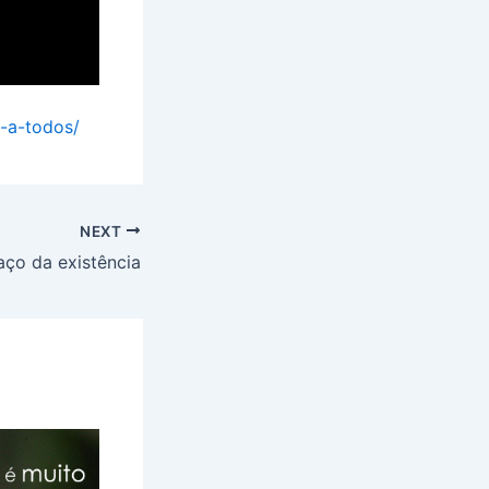
o-a-todos/
NEXT
ço da existência