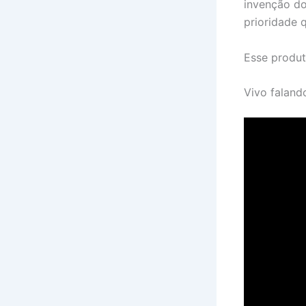
invenção do
prioridade 
Esse produt
Vivo faland