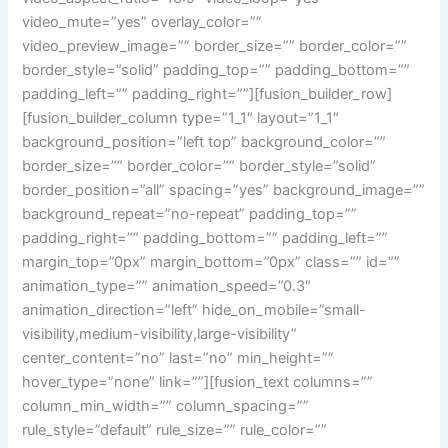
video_mute=”yes” overlay_color=””
video_preview_image=”” border_size=”” border_color=””
border_style=”solid” padding_top=”” padding_bottom=””
padding_left=”” padding_right=””][fusion_builder_row]
[fusion_builder_column type=”1_1″ layout=”1_1″
background_position=”left top” background_color=””
border_size=”” border_color=”” border_style=”solid”
border_position=”all” spacing=”yes” background_image=””
background_repeat=”no-repeat” padding_top=””
padding_right=”” padding_bottom=”” padding_left=””
margin_top=”0px” margin_bottom=”0px” class=”” id=””
animation_type=”” animation_speed=”0.3″
animation_direction=”left” hide_on_mobile=”small-
visibility,medium-visibility,large-visibility”
center_content=”no” last=”no” min_height=””
hover_type=”none” link=””][fusion_text columns=””
column_min_width=”” column_spacing=””
rule_style=”default” rule_size=”” rule_color=””