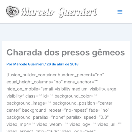
Ir
para
o
conteúdo
Charada dos presos gêmeos
Por
Marcelo Guernieri
/
26 de abril de 2018
[fusion_builder_container hundred_percent=”no”
equal_height_columns=”no” menu_anchor=””
hide_on_mobile=”small-visibility,medium-visibility,large-
visibility” class=”” id=”” background_color=””
background_image=”” background_position=”center
center” background_repeat=”no-repeat” fade=”no”
background_parallax=”none” parallax_speed=”0.3″
video_mp4=”” video_webm=”” video_ogv=”” video_url=””
video_aspect_ratio=”16:9″ video_loop=”yes”