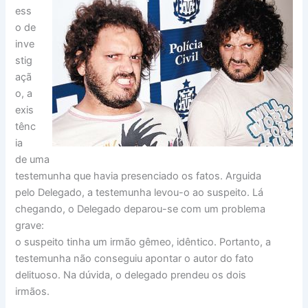
ess
o de
inve
stig
açã
o, a
exis
tênc
ia
de uma
testemunha que havia presenciado os fatos. Arguida
pelo Delegado, a testemunha levou-o ao suspeito. Lá
chegando, o Delegado deparou-se com um problema
grave:
o suspeito tinha um irmão gêmeo, idêntico. Portanto, a
testemunha não conseguiu apontar o autor do fato
delituoso. Na dúvida, o delegado prendeu os dois
irmãos.