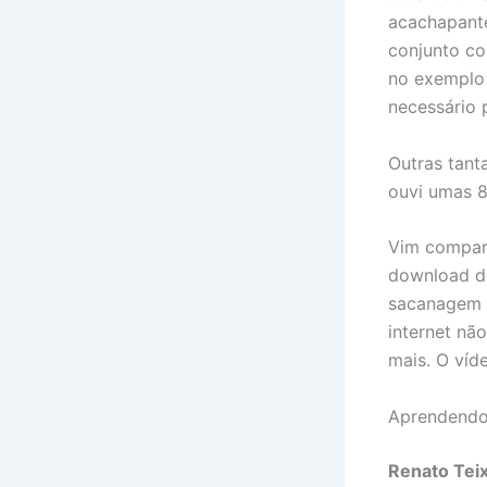
acachapante
conjunto co
no exemplo 
necessário 
Outras tant
ouvi umas 8
Vim compart
download de
sacanagem n
internet nã
mais. O víd
Aprendendo
Renato Teix