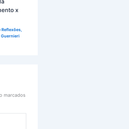
da
mento x
e Reflexões
,
 Guernieri
ão marcados