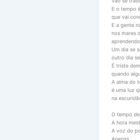
Vão se trad
E o tempo é
que vai co
E a gente n
nos mares d
aprendendo 
Um dia se 
outro dia s
É triste dem
quando alg
A alma do 
é uma luz q
na escuridã
O tempo de 
A hora mes
A voz do p
Apenas