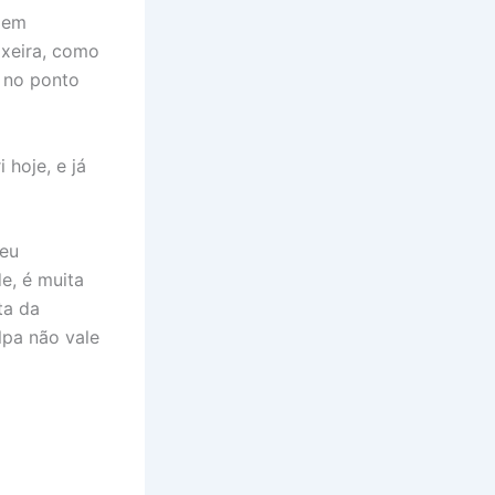
 em
ixeira, como
á no ponto
hoje, e já
meu
e, é muita
ta da
lpa não vale