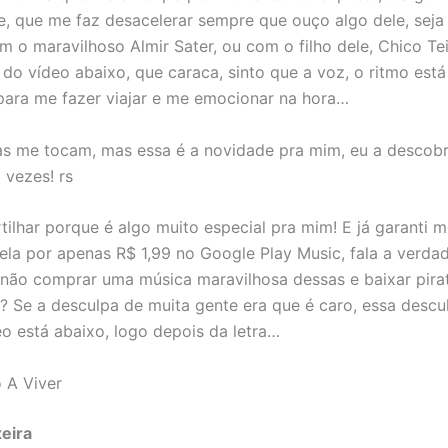
, que me faz desacelerar sempre que ouço algo dele, seja
m o maravilhoso Almir Sater, ou com o filho dele, Chico Te
do vídeo abaixo, que caraca, sinto que a voz, o ritmo est
para me fazer viajar e me emocionar na hora…
as me tocam, mas essa é a novidade pra mim, eu a descobri 
 vezes! rs
ilhar porque é algo muito especial pra mim! E já garanti 
la por apenas R$ 1,99 no Google Play Music, fala a verdad
ão comprar uma música maravilhosa dessas e baixar pira
o? Se a desculpa de muita gente era que é caro, essa descu
eo está abaixo, logo depois da letra…
 A Viver
eira