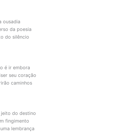
a ousadia
erso da poesia
to do silêncio
to é ir embora
iser seu coração
rirão caminhos
jeito do destino
um fingimento
ó uma lembrança