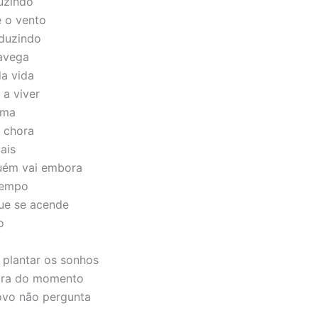
uzindo
 o vento
nduzindo
avega
a vida
a viver
ama
e chora
ais
uém vai embora
tempo
ue se acende
o
plantar os sonhos
tra do momento
ovo não pergunta