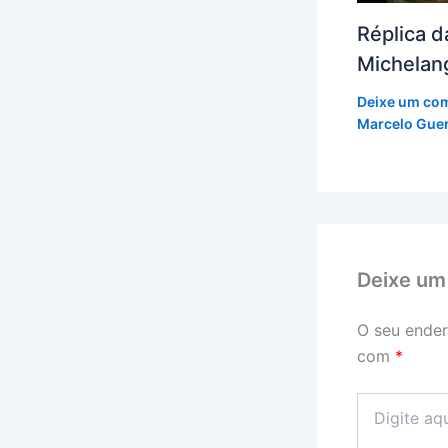
Réplica d
Michelan
Deixe um co
Marcelo Guer
Deixe um
O seu ender
com
*
Digite
aqui...