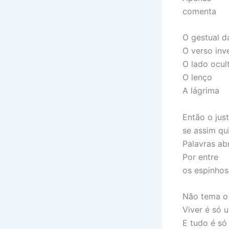
comenta
O gestual d
O verso inv
O lado ocul
O lenço
A lágrima
Então o jus
se assim qu
Palavras ab
Por entre
os espinhos
Não tema o 
Viver é só 
E tudo é s