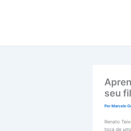
Ir
para
o
conteúdo
Apren
seu fi
Por
Marcelo G
Renato Teix
toca de uma