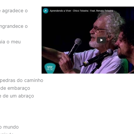
e agradece o
engrandece o
uia o meu
 pedras do caminho
 de embaraço
e de um abraço
do mundo