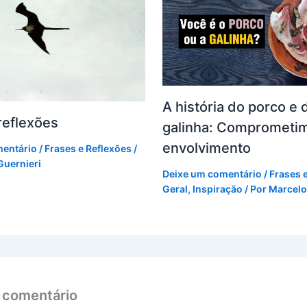
A história do porco e 
reflexões
galinha: Comprometi
envolvimento
mentário
/
Frases e Reflexões
/
Guernieri
Deixe um comentário
/
Frases 
Geral
,
Inspiração
/ Por
Marcelo
 comentário