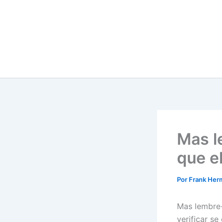
Ir
para
o
conteúdo
Mas l
que e
Por
Frank He
Mas lembre-
verificar se