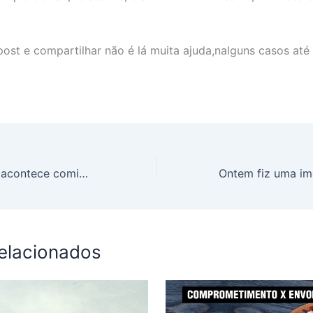
post e compartilhar não é lá muita ajuda,nalguns casos até 
Será que isso só acontece comigo?
relacionados