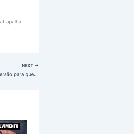
atrapalha.
NEXT
Ontem fiz uma imersão para quem participou do BEX, o evento ao vivo…