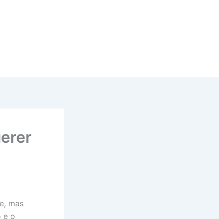
erer
te, mas
o e o