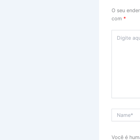
O seu ender
com
*
Digite
aqui...
Name*
Você é hum