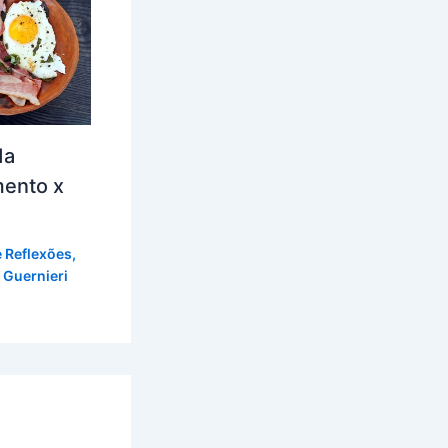
da
mento x
e Reflexões
,
 Guernieri