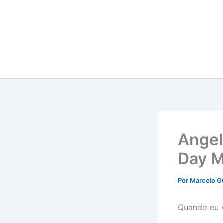
Ir
para
o
conteúdo
Angel
Day 
Por
Marcelo G
Quando eu v