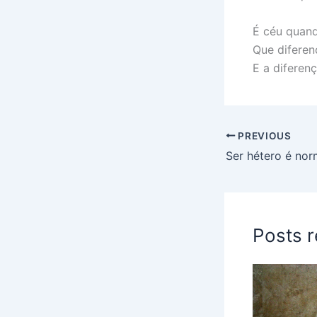
É céu quand
Que diferen
E a diferen
PREVIOUS
Ser hétero é nor
Posts 