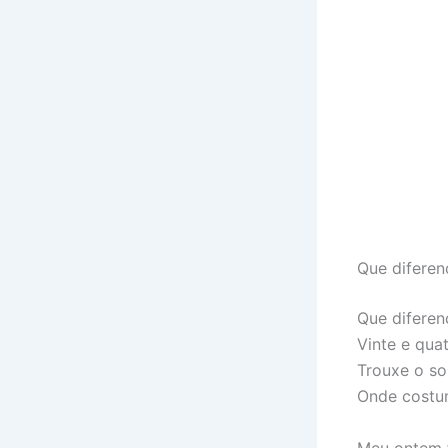
Que diferen
Que diferen
Vinte e qua
Trouxe o sol
Onde costu
Meu ontem f