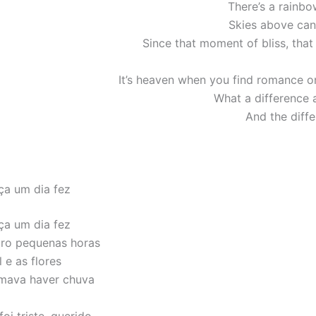
There’s a rainb
Skies above can
Since that moment of bliss, that t
It’s heaven when you find romance 
What a difference
And the diffe
ça um dia fez
ça um dia fez
tro pequenas horas
 e as flores
mava haver chuva
oi triste, querido