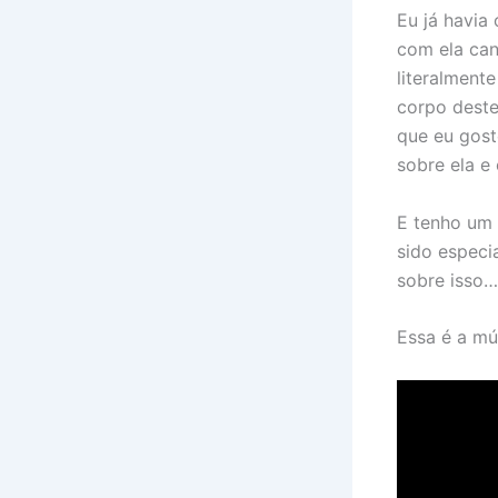
Eu já havia
com ela can
literalment
corpo deste
que eu gost
sobre ela e
E tenho um 
sido especi
sobre isso…
Essa é a m