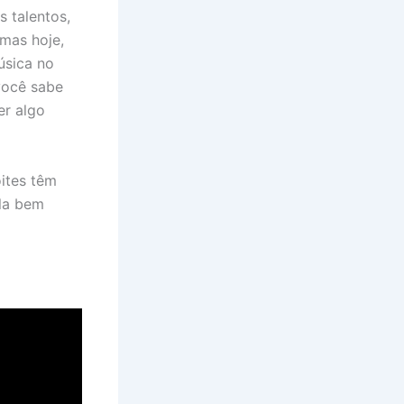
 talentos,
 mas hoje,
úsica no
você sabe
er algo
oites têm
ala bem