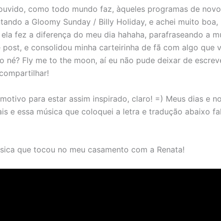
 ouvido, como todo mundo faz, àqueles programas de novos
tando a Gloomy Sunday / Billy Holiday, e achei muito boa,
e ela fez a diferença do meu dia hahaha, parafraseando a m
 post, e consolidou minha carteirinha de fã com algo que 
o né? Fly me to the moon, aí eu não pude deixar de escrev
 compartilhar!
motivo para estar assim inspirado, claro! =) Meus dias e n
ais e essa música que coloquei a letra e tradução abaixo f
úsica que tocou no meu casamento com a Renata!