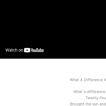
What A Difference 
What a differenc
Twenty-four
Brought the sun and