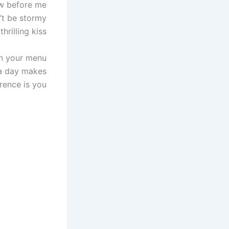
ow before me
’t be stormy
hrilling kiss
on your menu
 a day makes
rence is you