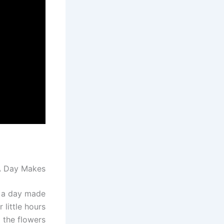
A Day Makes
e a day made
 little hours
 the flowers