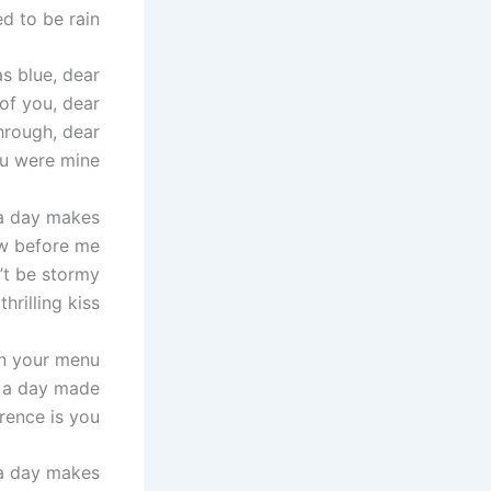
d to be rain
s blue, dear
of you, dear
hrough, dear
ou were mine
 a day makes
ow before me
’t be stormy
hrilling kiss
on your menu
e a day made
rence is you
 a day makes