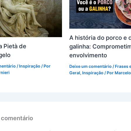
A história do porco e 
a Pietà de
galinha: Comprometi
gelo
envolvimento
mentário
/
Inspiração
/ Por
Deixe um comentário
/
Frases 
nieri
Geral
,
Inspiração
/ Por
Marcelo
 comentário