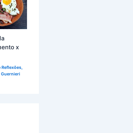
da
mento x
e Reflexões
,
 Guernieri