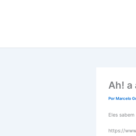
Ir
para
o
conteúdo
Ah! a
Por
Marcelo G
Eles sabem 
https://w