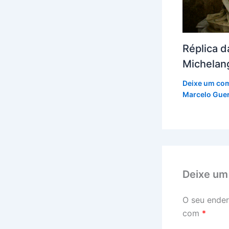
Réplica d
Michelan
Deixe um co
Marcelo Guer
Deixe um
O seu ender
com
*