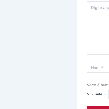
Digite
aqui...
Name*
Você é hum
5
×
sete
=