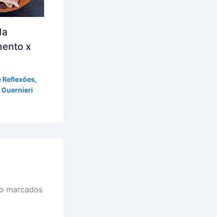
da
mento x
e Reflexões
,
 Guernieri
ão marcados