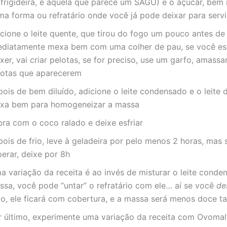
 frigideira, é aquela que parece um SAGÚ) e o açúcar, bem 
ma forma ou refratário onde você já pode deixar para servi
icione o leite quente, que tirou do fogo um pouco antes de 
ediatamente mexa bem com uma colher de pau, se você es
er, vai criar pelotas, se for preciso, use um garfo, amass
lotas que aparecerem
pois de bem diluído, adicione o leite condensado e o leite 
xa bem para homogeneizar a massa
bra com o coco ralado e deixe esfriar
pois de frio, leve à geladeira por pelo menos 2 horas, mas 
erar, deixe por 8h
a variação da receita é ao invés de misturar o leite conde
ssa, você pode “untar” o refratário com ele… aí se você
de
lo, ele ficará com cobertura, e a massa será menos doce 
r último, experimente uma variação da receita com Ovomal