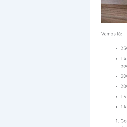
Vamos lá:
25
1 
po
600
20
1 
1 l
Co