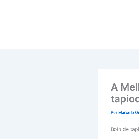
Ir
para
o
conteúdo
A Mel
tapio
Por
Marcelo G
Bolo de tap