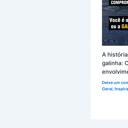
A históri
galinha:
envolvim
Deixe um co
Geral
,
Inspir