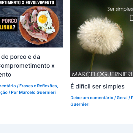
a do porco e da
 Comprometimento x
ento
É difícil ser simples
mentário
/
Frases e Reflexões
,
ação
/ Por
Marcelo Guernieri
Deixe um comentário
/
Geral
/ 
Guernieri