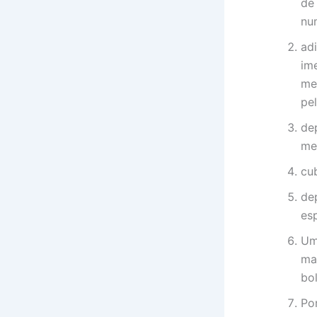
de
nu
ad
im
mex
pe
de
me
cu
de
esp
Um
ma
bo
Po