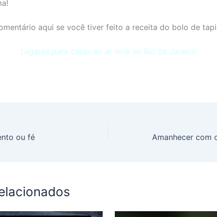
ma!
omentário aqui se você tiver feito a receita do bolo de tap
Lugares para casar ao ar livre no Rio de Janeiro
nto ou fé
Amanhecer com o
relacionados