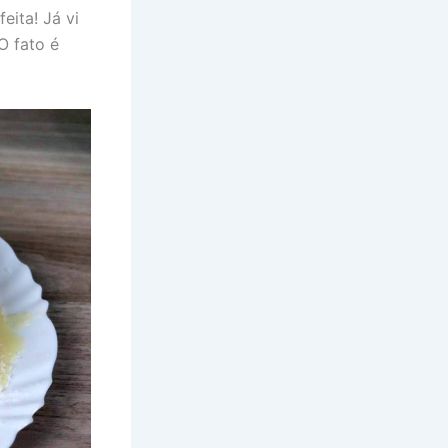
eita! Já vi
O fato é