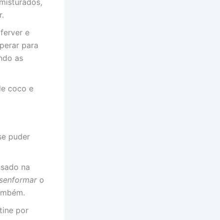
misturados,
r.
ferver e
perar para
ando as
de coco e
se puder
nsado na
senformar
o
também.
tine por