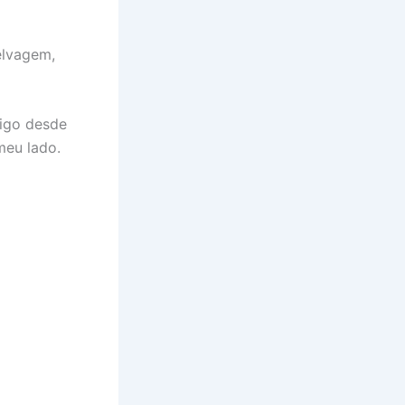
selvagem,
migo desde
meu lado.