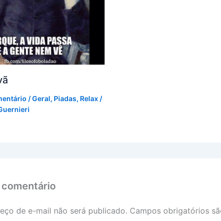
vã
mentário
/
Geral
,
Piadas
,
Relax
/
Guernieri
 comentário
eço de e-mail não será publicado.
Campos obrigatórios s