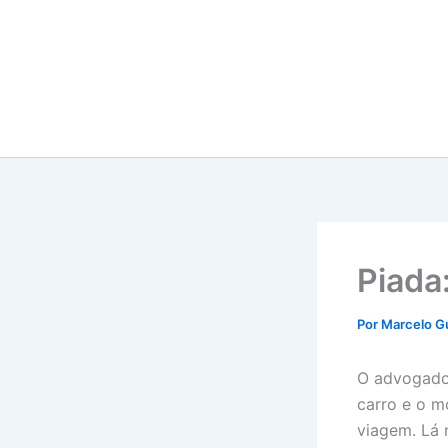
Ir
para
o
conteúdo
Piada
Por
Marcelo G
O advogado 
carro e o m
viagem.
Lá n