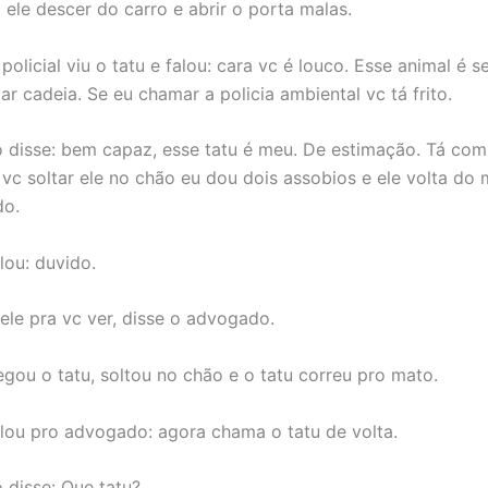
 ele descer do carro e abrir o porta malas.
policial viu o tatu e falou: cara vc é louco. Esse animal é 
dar cadeia. Se eu chamar a policia ambiental vc tá frito.
disse: bem capaz, esse tatu é meu. De estimação. Tá co
 vc soltar ele no chão eu dou dois assobios e ele volta do 
do.
alou: duvido.
 ele pra vc ver, disse o advogado.
pegou o tatu, soltou no chão e o tatu correu pro mato.
falou pro advogado: agora chama o tatu de volta.
disse: Que tatu?