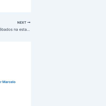
NEXT
Piada: Os cinco bêbados na estação do trem
or
Marcelo