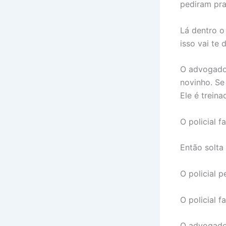
pediram pra
Lá dentro o 
isso vai te 
O advogado 
novinho. Se
Ele é treina
O policial f
Então solta
O policial 
O policial 
O advogado 