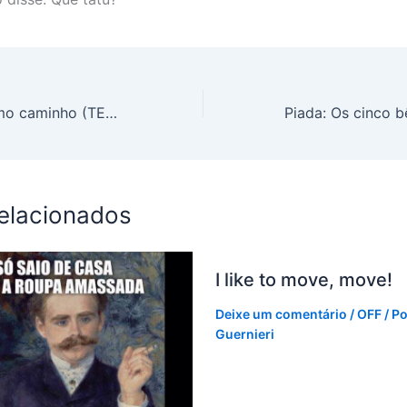
Simplicidade como caminho (TEDxPelourinho)
relacionados
I like to move, move!
Deixe um comentário
/
OFF
/ P
Guernieri