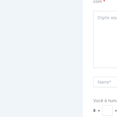
com
*
Digite
aqui...
Name*
Você é hum
8
+