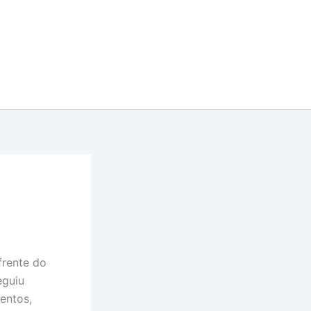
frente do
eguiu
entos,