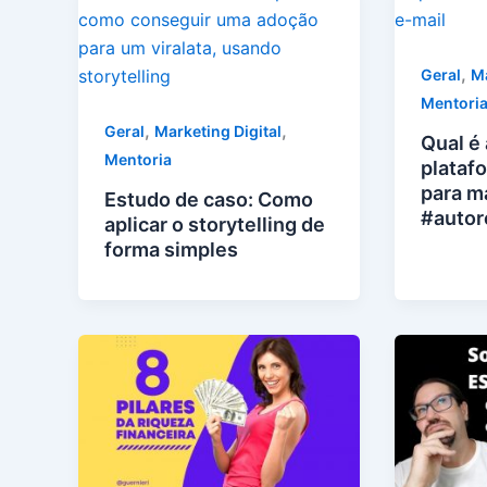
,
Geral
Ma
Mentori
,
,
Geral
Marketing Digital
Qual é
Mentoria
plataf
para ma
Estudo de caso: Como
#autor
aplicar o storytelling de
forma simples