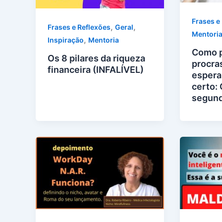
Frases e
,
,
Frases e Reflexões
Geral
Mentori
,
Inspiração
Mentoria
Como p
Os 8 pilares da riqueza
procra
financeira (INFALÍVEL)
espera
certo:
segund