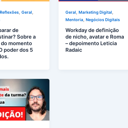
,
,
,
,
 Reflexões
Geral
Geral
Marketing Digital
,
a
Mentoria
Negócios Digitais
arar de
Workday de definição
stinar? Sobre a
de nicho, avatar e Roma
 do momento
– depoimento Leticia
 O poder dos 5
Radaic
os.