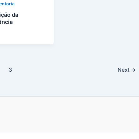
entoria
ição da
ência
3
Next
→