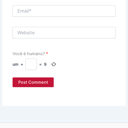
Email*
Website
Você é humano?
*
um
+
=
9